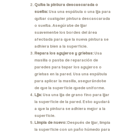
Quita la pintura descascarada o
suelta:
Usa una espátula o una lija para
quitar cualquier pintura descascarada
o suelta. Asegúrate de lijar
suavemente los bordes del área
afectada para que la nueva pintura se
adhiera bien a la superficie.
Repara los agujeros y grietas:
Usa
masilla o pasta de reparación de
paredes para tapar los agujeros o
grietas en la pared. Usa una espátula
para aplicar la masilla, asegurándote
de que la superficie quede uniforme.
Lija:
Usa una lija de grano fino para lijar
la superficie de la pared. Esto ayudará
a que la pintura se adhiera mejor a la
superficie.
Limpia de nuevo:
Después de lijar, limpia
la superficie con un paño húmedo para