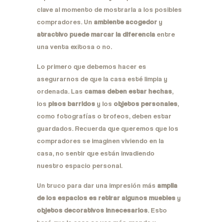
clave al momento de mostrarla a los posibles
compradores. Un
ambiente acogedor
y
atractivo puede marcar la diferencia
entre
una venta exitosa o no.
Lo primero que debemos hacer es
asegurarnos de que la casa esté limpia y
ordenada. Las
camas deben estar hechas
,
los
pisos barridos
y los
objetos personales
,
como fotografías o trofeos, deben estar
guardados. Recuerda que queremos que los
compradores se imaginen viviendo en la
casa, no sentir que están invadiendo
nuestro espacio personal.
Un truco para dar una impresión más
amplia
de los espacios es retirar algunos muebles
y
objetos decorativos innecesarios
. Esto