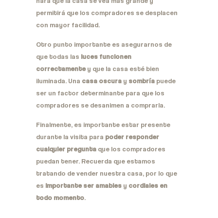
hará que la casa se vea más grande y
permitirá que los compradores se desplacen
con mayor facilidad.
Otro punto importante es asegurarnos de
que todas las
luces funcionen
correctamente
y que la casa esté bien
iluminada. Una
casa oscura
y
sombría
puede
ser un factor determinante para que los
compradores se desanimen a comprarla.
Finalmente, es importante estar presente
durante la visita para
poder responder
cualquier pregunta
que los compradores
puedan tener. Recuerda que estamos
tratando de vender nuestra casa, por lo que
es
importante ser amables
y
cordiales en
todo momento
.