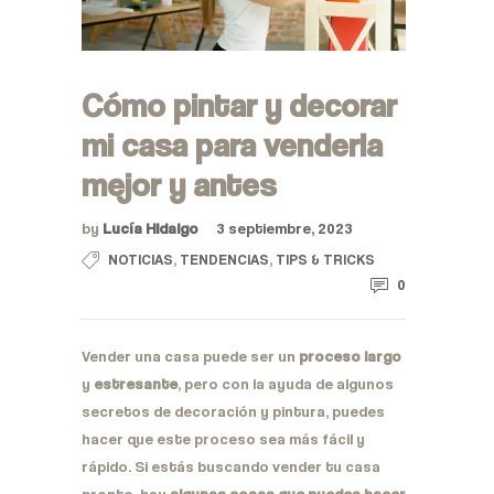
Cómo pintar y decorar
mi casa para venderla
mejor y antes
by
Lucía Hidalgo
3 septiembre, 2023
,
,
NOTICIAS
TENDENCIAS
TIPS & TRICKS
0
Vender una casa puede ser un
proceso largo
y
estresante
, pero con la ayuda de algunos
secretos de decoración y pintura, puedes
hacer que este proceso sea más fácil y
rápido. Si estás buscando vender tu casa
pronto, hay
algunas cosas que puedes hacer