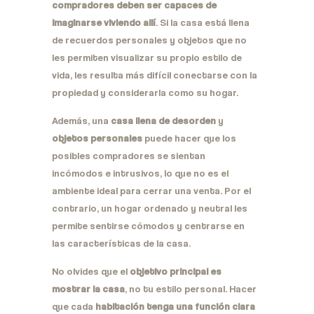
compradores deben ser capaces de
imaginarse viviendo allí
. Si la casa está llena
de recuerdos personales y objetos que no
les permiten visualizar su propio estilo de
vida, les resulta más difícil conectarse con la
propiedad y considerarla como su hogar.
Además, una
casa llena de desorden
y
objetos personales
puede hacer que los
posibles compradores se sientan
incómodos e intrusivos, lo que no es el
ambiente ideal para cerrar una venta. Por el
contrario, un hogar ordenado y neutral les
permite sentirse cómodos y centrarse en
las características de la casa.
No olvides que el
objetivo principal es
mostrar la casa
, no tu estilo personal. Hacer
que cada
habitación tenga una función clara