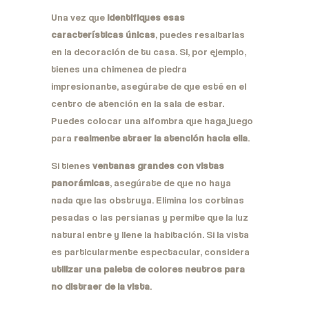
Una vez que
identifiques esas
características únicas
, puedes resaltarlas
en la decoración de tu casa. Si, por ejemplo,
tienes una chimenea de piedra
impresionante, asegúrate de que esté en el
centro de atención en la sala de estar.
Puedes colocar una alfombra que haga juego
para
realmente atraer la atención hacia ella
.
Si tienes
ventanas grandes con vistas
panorámicas
, asegúrate de que no haya
nada que las obstruya. Elimina los cortinas
pesadas o las persianas y permite que la luz
natural entre y llene la habitación. Si la vista
es particularmente espectacular, considera
utilizar una paleta de colores neutros para
no distraer de la vista
.