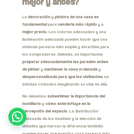
mejor y antes?
La
decoración
y
pintura de una casa es
fundamental
para
venderla más rápido
y a
mejor precio
. Los colores adecuados y una
iluminación adecuada pueden hacer que una
vivienda parezca más amplia y atractiva para
los compradores. Además, es importante
preparar adecuadamente las paredes antes
de pintar
y
mantener la casa ordenada
y
despersonalizada para que los visitantes
se
sientan cómodos imaginando su vida en ella.
No debemos
subestimar la importancia del
mobiliario
y
cómo este influye en la
percepción del espacio
. La distribución
adecuada de los muebles y la elección de
detalles que marcan la diferencia también
pueden hacer que nuestra casa parezca más