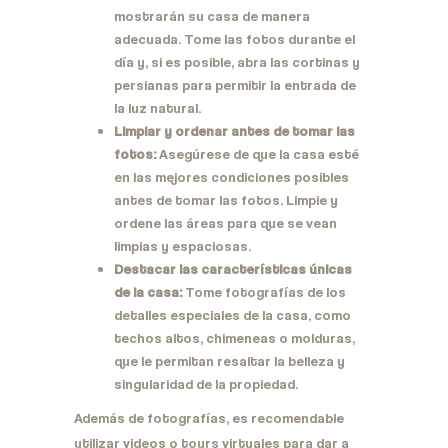
mostrarán su casa de manera
adecuada. Tome las fotos durante el
día y, si es posible, abra las cortinas y
persianas para permitir la entrada de
la luz natural.
Limpiar y ordenar antes de tomar las
fotos:
Asegúrese de que la casa esté
en las mejores condiciones posibles
antes de tomar las fotos. Limpie y
ordene las áreas para que se vean
limpias y espaciosas.
Destacar las características únicas
de la casa:
Tome fotografías de los
detalles especiales de la casa, como
techos altos, chimeneas o molduras,
que le permitan resaltar la belleza y
singularidad de la propiedad.
Además de fotografías, es recomendable
utilizar videos o tours virtuales para dar a