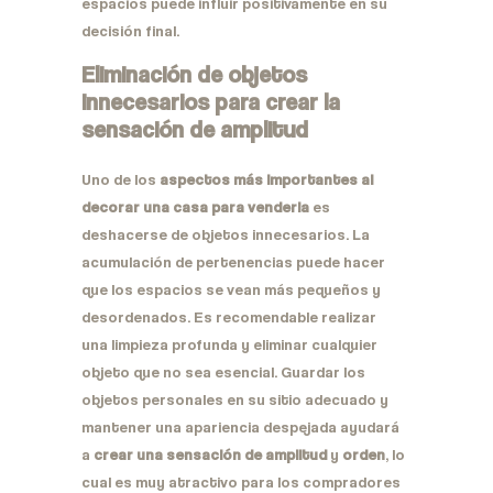
espacios puede influir positivamente en su
decisión final.
Eliminación de objetos
innecesarios para crear la
sensación de amplitud
Uno de los
aspectos más importantes al
decorar una casa para venderla
es
deshacerse de objetos innecesarios. La
acumulación de pertenencias puede hacer
que los espacios se vean más pequeños y
desordenados. Es recomendable realizar
una limpieza profunda y eliminar cualquier
objeto que no sea esencial. Guardar los
objetos personales en su sitio adecuado y
mantener una apariencia despejada ayudará
a
crear una sensación de amplitud
y
orden
, lo
cual es muy atractivo para los compradores