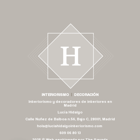
INTERIORISMO
|
DECORACIÓN
Interiorismo y decoradores de interiores en
Madrid
Lucía Hidalgo
Calle Nuñez de Balboa n.56, Bajo C, 28001, Madrid
hola@luciahidalgointeriorismo.com
609 06 80 13
2025 © Web gestionada por
The Squads