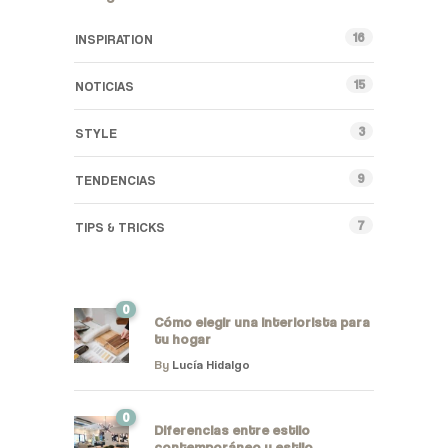
16
INSPIRATION
15
NOTICIAS
3
STYLE
9
TENDENCIAS
7
TIPS & TRICKS
0
Cómo elegir una interiorista para
tu hogar
By
Lucía Hidalgo
0
Diferencias entre estilo
contemporáneo y estilo