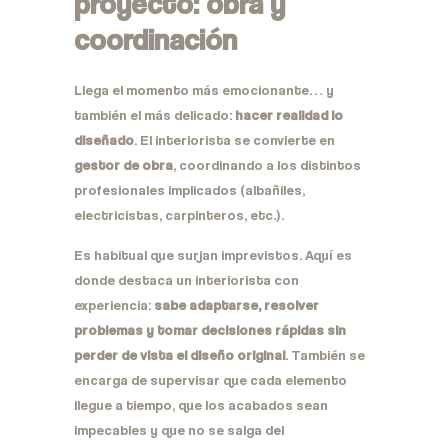
proyecto: obra y
coordinación
Llega el momento más emocionante… y
también el más delicado:
hacer realidad lo
diseñado
. El interiorista se convierte en
gestor de obra
, coordinando a los distintos
profesionales implicados (albañiles,
electricistas, carpinteros, etc.).
Es habitual que surjan imprevistos. Aquí es
donde destaca un interiorista con
experiencia:
sabe adaptarse, resolver
problemas y tomar decisiones rápidas sin
perder de vista el diseño original
. También se
encarga de supervisar que cada elemento
llegue a tiempo, que los acabados sean
impecables y que no se salga del